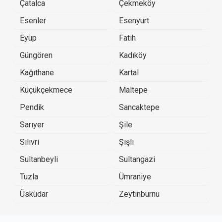
Çatalca
Çekmeköy
Esenler
Esenyurt
Eyüp
Fatih
Güngören
Kadıköy
Kağıthane
Kartal
Küçükçekmece
Maltepe
Pendik
Sancaktepe
Sarıyer
Şile
Silivri
Şişli
Sultanbeyli
Sultangazi
Tuzla
Ümraniye
Üsküdar
Zeytinburnu