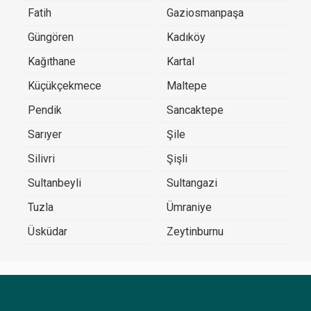
Fatih
Gaziosmanpaşa
Güngören
Kadıköy
Kağıthane
Kartal
Küçükçekmece
Maltepe
Pendik
Sancaktepe
Sarıyer
Şile
Silivri
Şişli
Sultanbeyli
Sultangazi
Tuzla
Ümraniye
Üsküdar
Zeytinburnu