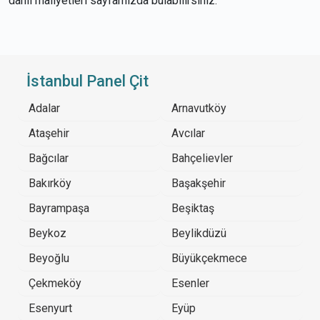
dahil maliyetleri sayfamızda bulabilirsiniz.
İstanbul Panel Çit
Adalar
Arnavutköy
Ataşehir
Avcılar
Bağcılar
Bahçelievler
Bakırköy
Başakşehir
Bayrampaşa
Beşiktaş
Beykoz
Beylikdüzü
Beyoğlu
Büyükçekmece
Çekmeköy
Esenler
Esenyurt
Eyüp