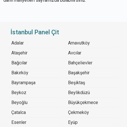
dahil maliyetleri sayfamızda bulabilirsiniz.
İstanbul Panel Çit
Adalar
Arnavutköy
Ataşehir
Avcılar
Bağcılar
Bahçelievler
Bakırköy
Başakşehir
Bayrampaşa
Beşiktaş
Beykoz
Beylikdüzü
Beyoğlu
Büyükçekmece
Çatalca
Çekmeköy
Esenler
Eyüp