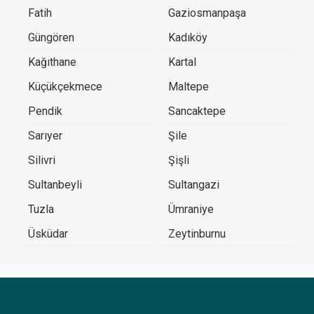
Fatih
Gaziosmanpaşa
Güngören
Kadıköy
Kağıthane
Kartal
Küçükçekmece
Maltepe
Pendik
Sancaktepe
Sarıyer
Şile
Silivri
Şişli
Sultanbeyli
Sultangazi
Tuzla
Ümraniye
Üsküdar
Zeytinburnu