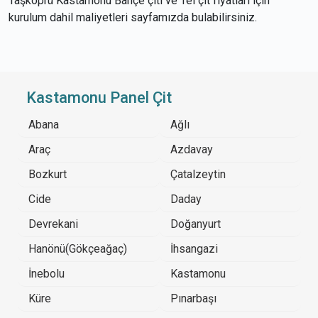
Taşköprü Kastamonu Bahçe çiti ve Tel çit fiyatları için
kurulum dahil maliyetleri sayfamızda bulabilirsiniz.
Kastamonu Panel Çit
Abana
Ağlı
Araç
Azdavay
Bozkurt
Çatalzeytin
Cide
Daday
Devrekani
Doğanyurt
Hanönü(Gökçeağaç)
İhsangazi
İnebolu
Kastamonu
Küre
Pınarbaşı