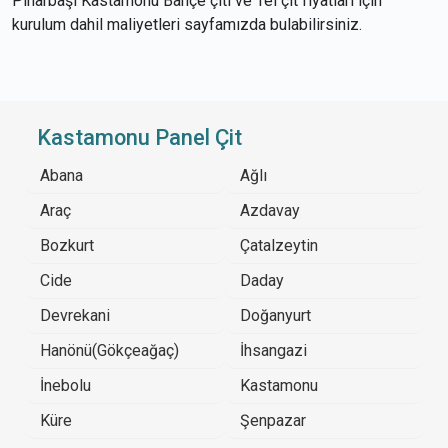
Pınarbaşı Kastamonu Bahçe çiti ve Tel çit fiyatları için
kurulum dahil maliyetleri sayfamızda bulabilirsiniz.
Kastamonu Panel Çit
Abana
Ağlı
Araç
Azdavay
Bozkurt
Çatalzeytin
Cide
Daday
Devrekani
Doğanyurt
Hanönü(Gökçeağaç)
İhsangazi
İnebolu
Kastamonu
Küre
Şenpazar