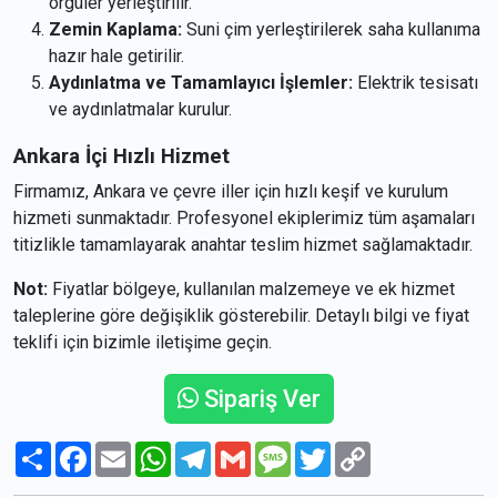
örgüler yerleştirilir.
Zemin Kaplama:
Suni çim yerleştirilerek saha kullanıma
hazır hale getirilir.
Aydınlatma ve Tamamlayıcı İşlemler:
Elektrik tesisatı
ve aydınlatmalar kurulur.
Ankara İçi Hızlı Hizmet
Firmamız, Ankara ve çevre iller için hızlı keşif ve kurulum
hizmeti sunmaktadır. Profesyonel ekiplerimiz tüm aşamaları
titizlikle tamamlayarak anahtar teslim hizmet sağlamaktadır.
Not:
Fiyatlar bölgeye, kullanılan malzemeye ve ek hizmet
taleplerine göre değişiklik gösterebilir. Detaylı bilgi ve fiyat
teklifi için bizimle iletişime geçin.
Sipariş Ver
Paylaş
Facebook
Email
WhatsApp
Telegram
Gmail
Message
Twitter
Copy
Link