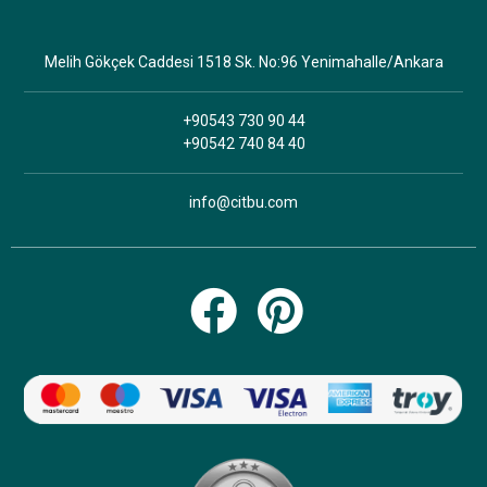
Melih Gökçek Caddesi 1518 Sk. No:96 Yenimahalle/Ankara
+90543 730 90 44
+90542 740 84 40
info@citbu.com