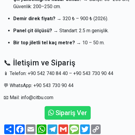
Güvenlik: 200–250 cm.
Demir direk fiyatı?
→ 320 ₺ – 900 ₺ (2026).
Panel çit ölçüsü?
→ Standart: 2.5 m genişlik.
Bir top jiletli tel kaç metre?
→ 10 – 50 m.
📞 İletişim ve Sipariş
📱 Telefon: +90 542 740 84 40 – +90 543 730 90 44
💬 WhatsApp: +90 543 730 90 44
📧 Mail: info@citbu.com
Sipariş Ver
Paylaş
Facebook
Email
WhatsApp
Telegram
Gmail
Message
Twitter
Copy
Link