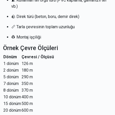
🧵 Kullanılan tel örgü türü (PVC kaplama, galvanizli tel
vb.)
🪨 Direk türü (beton, boru, demir direk)
📏 Tarla çevresinin toplam uzunluğu
👷 Montaj işçiliği
Örnek Çevre Ölçüleri
Dönüm
Çevresi / Ölçüsü
1 dönüm
126 m
2 dönüm
180 m
5 dönüm
290 m
7 dönüm
350 m
8 dönüm
370 m
10 dönüm
400 m
15 dönüm
500 m
20 dönüm
600 m