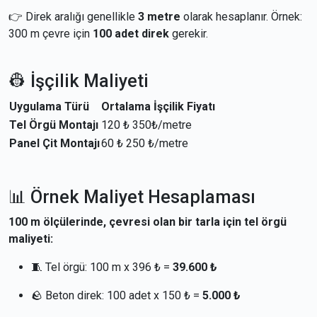
👉 Direk aralığı genellikle
3 metre
olarak hesaplanır. Örnek:
300 m çevre için
100 adet direk
gerekir.
👷 İşçilik Maliyeti
Uygulama Türü
Ortalama İşçilik Fiyatı
Tel Örgü Montajı
120 ₺ 350₺/metre
Panel Çit Montajı
60 ₺ 250 ₺/metre
📊 Örnek Maliyet Hesaplaması
100 m ölçülerinde, çevresi olan bir tarla için tel örgü
maliyeti:
🧵 Tel örgü: 100 m x 396 ₺ =
39.600 ₺
🪨 Beton direk: 100 adet x 150 ₺ =
5.000 ₺