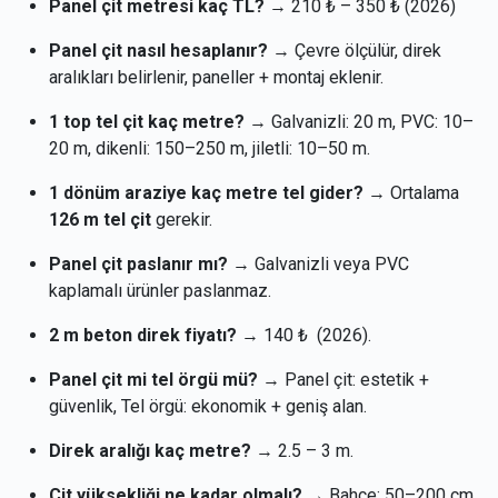
Panel çit metresi kaç TL?
→ 210 ₺ – 350 ₺ (2026)
Panel çit nasıl hesaplanır?
→ Çevre ölçülür, direk
aralıkları belirlenir, paneller + montaj eklenir.
1 top tel çit kaç metre?
→ Galvanizli: 20 m, PVC: 10–
20 m, dikenli: 150–250 m, jiletli: 10–50 m.
1 dönüm araziye kaç metre tel gider?
→ Ortalama
126 m tel çit
gerekir.
Panel çit paslanır mı?
→ Galvanizli veya PVC
kaplamalı ürünler paslanmaz.
2 m beton direk fiyatı?
→ 140 ₺ (2026).
Panel çit mi tel örgü mü?
→ Panel çit: estetik +
güvenlik, Tel örgü: ekonomik + geniş alan.
Direk aralığı kaç metre?
→ 2.5 – 3 m.
Çit yüksekliği ne kadar olmalı?
→ Bahçe: 50–200 cm,