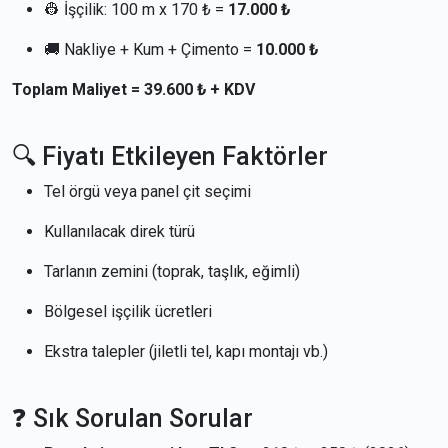
👷 İşçilik: 100 m x 170 ₺ =
17.000 ₺
🚚 Nakliye + Kum + Çimento =
10.000 ₺
Toplam Maliyet = 39.600 ₺ + KDV
🔍 Fiyatı Etkileyen Faktörler
Tel örgü veya panel çit seçimi
Kullanılacak direk türü
Tarlanın zemini (toprak, taşlık, eğimli)
Bölgesel işçilik ücretleri
Ekstra talepler (jiletli tel, kapı montajı vb.)
❓ Sık Sorulan Sorular