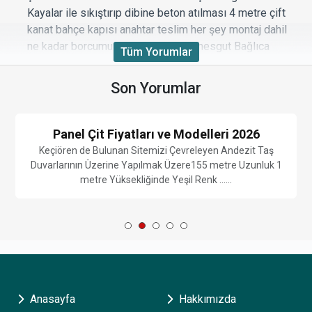
Kayalar ile sıkıştırıp dibine beton atılması 4 metre çift
kanat bahçe kapısı anahtar teslim her şey montaj dahil
ne kadar borcumuz olur yerimiz Etimesgut Bağlıca
Tüm Yorumlar
tarafındadır montaj her şey size aittir yerimiz de Su
yoktur suyu da getirmelisiniz bu şekilde borcumuz ne
Son Yorumlar
tutar?
Beğendim
|
Beğenmedim
|
Cevapla
1
1
Panel Çit Fiyatları ve Modelleri 2026
Keçiören de Bulunan Sitemizi Çevreleyen Andezit Taş
Duvarlarının Üzerine Yapılmak Üzere155 metre Uzunluk 1
metre Yüksekliğinde Yeşil Renk ......
4 Dönüm Etrafı İçin Tel Örgü Fiyatı İstiyorum
4 Dönüm Etrafı İçin Tel Örgü Fiyatı İstiyorum bana
maliyeti anahtar teslim olacak şekilde her şey size ait,
Ankara GÖLBAŞI Hacılar köyü için 260 270 metre arası
olabilir diye düşünüyorum ama net değil ölçülerinizi
kendiniz alırsanız çok daha sağlıklı ilerleriz, ben
Anasayfa
Hakkımızda
sizden 2 mm Tel kalınlığı, 240 cm eğri beton direkli, 3