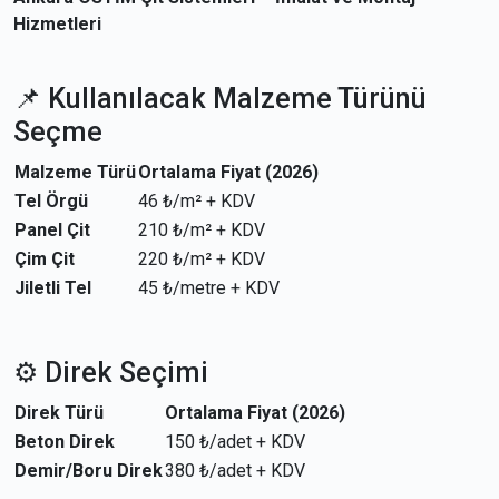
Hizmetleri
📌 Kullanılacak Malzeme Türünü
Seçme
Malzeme Türü
Ortalama Fiyat (2026)
Tel Örgü
46 ₺/m² + KDV
Panel Çit
210 ₺/m² + KDV
Çim Çit
220 ₺/m² + KDV
Jiletli Tel
45 ₺/metre + KDV
⚙️ Direk Seçimi
Direk Türü
Ortalama Fiyat (2026)
Beton Direk
150 ₺/adet + KDV
Demir/Boru Direk
380 ₺/adet + KDV