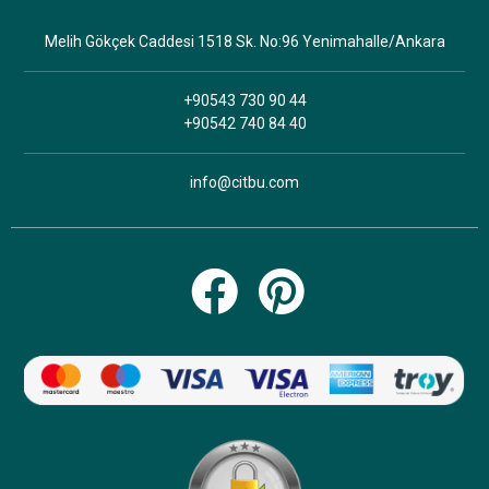
Melih Gökçek Caddesi 1518 Sk. No:96 Yenimahalle/Ankara
+90543 730 90 44
+90542 740 84 40
info@citbu.com