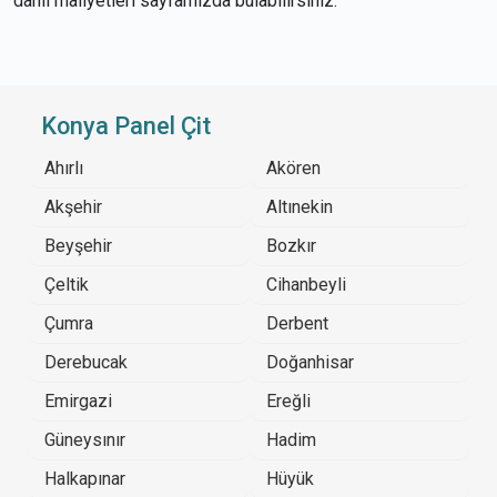
dahil maliyetleri sayfamızda bulabilirsiniz.
Konya Panel Çit
Ahırlı
Akören
Akşehir
Altınekin
Beyşehir
Bozkır
Çeltik
Cihanbeyli
Çumra
Derbent
Derebucak
Doğanhisar
Emirgazi
Ereğli
Güneysınır
Hadim
Halkapınar
Hüyük