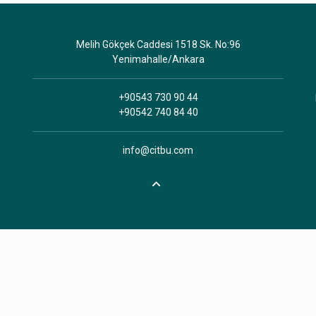
Melih Gökçek Caddesi 1518 Sk. No:96
Yenimahalle/Ankara
+90543 730 90 44
+90542 740 84 40
info@citbu.com