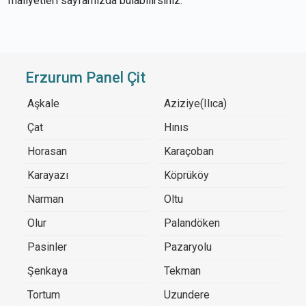
maliyetleri sayfamızda bulabilirsiniz.
Erzurum Panel Çit
Aşkale
Aziziye(Ilıca)
Çat
Hınıs
Horasan
Karaçoban
Karayazı
Köprüköy
Narman
Oltu
Olur
Palandöken
Pasinler
Pazaryolu
Şenkaya
Tekman
Tortum
Uzundere