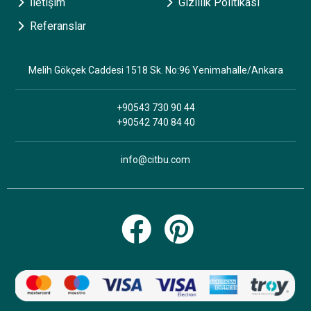
İletişim
Gizlilik Politikası
Referanslar
Melih Gökçek Caddesi 1518 Sk. No:96 Yenimahalle/Ankara
+90543 730 90 44
+90542 740 84 40
info@citbu.com