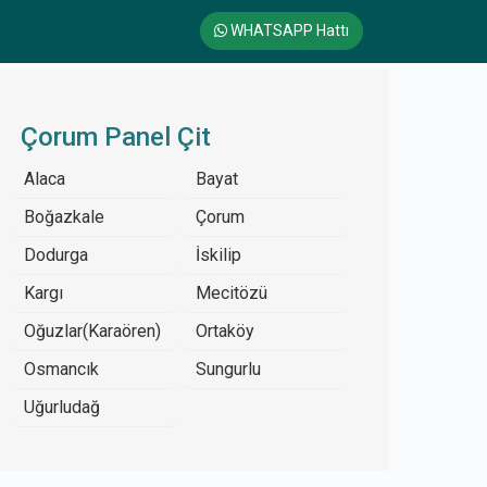
WHATSAPP Hattı
Çorum Panel Çit
Alaca
Bayat
Boğazkale
Çorum
Dodurga
İskilip
Kargı
Mecitözü
Oğuzlar(Karaören)
Ortaköy
Osmancık
Sungurlu
Uğurludağ