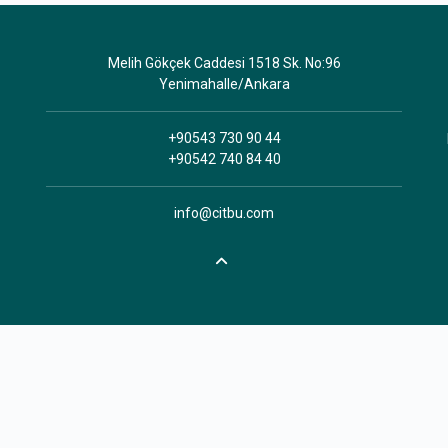
Melih Gökçek Caddesi 1518 Sk. No:96
Yenimahalle/Ankara
+90543 730 90 44
+90542 740 84 40
info@citbu.com