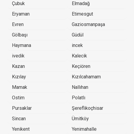
Çubuk
Elmadağ
Eryaman
Etimesgut
Evren
Gaziosmanpaşa
Gölbaşı
Güdül
Haymana
incek
ivedik
Kalecik
Kazan
Keçiören
Kızılay
Kızılcahamam
Mamak
Nallıhan
Ostim
Polatlı
Pursaklar
Şereflikoçhisar
Sincan
Ümitköy
Yenikent
Yenimahalle