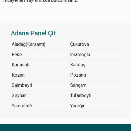
maliyetleri sayfamızda bulabilirsiniz.
Adana Panel Çit
Aladağ(Karsantı)
Çukurova
Feke
İmamoğlu
Karaisalı
Karataş
Kozan
Pozantı
Saimbeyli
Sarıçam
Seyhan
Tufanbeyli
Yumurtalık
Yüreğir